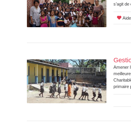
s’agit de
Aide
Gestio
Amener l
meilleure
Charitabl
primaire 