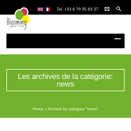
Tel.:+33 6 79 35 83 37
Les archives de la catégorie:
news
Home
>
Archive by category "news"